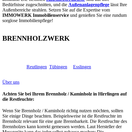
Bedürfnisse zugeschnitten, und die
Außenanlagenpflege
lässt Ihre
Außenbereiche strahlen. Setzen Sie auf die Expertise vom
IMMOWERK Immobilienservice
und genießen Sie eine rundum
sorglose Immobilienpflege!
BRENNHOLZWERK
BRENNHOLZWERK
–
Ihr Spezialist für hochwertiges
Brennholz / Kaminholz, luftgetrocknet immer zu einem attraktiven
Preis, richtet sich an die qualitätsbewussten Kaminholzheizer in den
Landkreisen
Reutlingen
,
Tübingen
&
Esslingen
, die ein optimales
Preis-Leistungsverhältnis haben möchten.
Über uns
Achten Sie bei Ihrem Brennholz / Kaminholz in Hirrlingen auf
die Restfeuchte:
Wenn Sie Brennholz / Kaminholz richtig nutzen möchten, sollten
Sie einige Dinge beachten. Beispielsweise ist die Restfeuchte im
Brennholz relevant für eine gute Brennbarkeit. Die Restfeuchte des
Brennholzes kann korrekt gemessen werden. Laut Hersteller der
Messgeräte kann das jeder selbst zuhause machen: Die