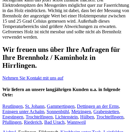
Elektrodenspitzen des Messgerätes möglichst quer zur Faserrichtung
in das Holz eindrücken. Wichtig ist dabei, dass bei der Messung von
Brennholz der angezeigte Wert bei einer Holztemperatur zwischen
15 und 25 Grad Celsius gemessen wird. Außerhalb dieses
Temperaturbereichs sind größere Abweichungen zu erwarten.
Gefrorenes Holz ist nicht messbar und sollte nicht als Brennholz
verwendet werden.
Wir freuen uns über Ihre Anfragen für
Ihre Brennholz / Kaminholz in
Hirrlingen.
Nehmen Sie Kontakt mit uns auf
Wir liefern an unsere
langjährigen Kunden
u.a. in folgende
Orte:
Reutlingen
,
St. Johann
,
Gammertingen
,
Dettingen an der Erms
,
Eningen unter Achalm
,
Sonnenbühl
,
Metzingen
,
Grabenstetten
,
Engstingen
,
Trochtelfingen
,
Lichtenstein
,
Hülben
,
Trochtelfingen
,
Pfullingen
,
Riederich
,
Bad Urach
,
Wannweil