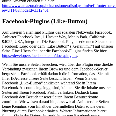
durch Amazon erhalten Sie hier:
http://www.amazon.de/gp/help/customer/display.html/ref=footer_priv
ie=UTF8&nodeId=3312401
Facebook-Plugins (Like-Button)
Auf unseren Seiten sind Plugins des sozialen Netzwerks Facebook,
Anbieter Facebook Inc., 1 Hacker Way, Menlo Park, California
94025, USA, integriert. Die Facebook-Plugins erkennen Sie an dem
Facebook-Logo oder dem „Like-Button“ („Gefällt mir“) auf unserer
Seite. Eine Übersicht über die Facebook-Plugins finden Sie hier:
https://developers.facebook.com/docs/plugins/
.
Wenn Sie unsere Seiten besuchen, wird über das Plugin eine direkte
Verbindung zwischen Ihrem Browser und dem Facebook-Server
hergestellt. Facebook erhält dadurch die Information, dass Sie mit
Ihrer IPAdresse unsere Seite besucht haben. Wenn Sie den
Facebook „Like-Button“ anklicken während Sie in Ihrem
Facebook-Account eingeloggt sind, können Sie die Inhalte unserer
Seiten auf Ihrem Facebook-Profil verlinken. Dadurch kann
Facebook den Besuch unserer Seiten Ihrem Benutzerkonto
zuordnen. Wir weisen darauf hin, dass wir als Anbieter der Seiten
keine Kenntnis vom Inhalt der übermittelten Daten sowie deren
Nutzung durch Facebook erhalten. Weitere Informationen hierzu
finden Sie in der Datenschutzerklärung von Facebook unter